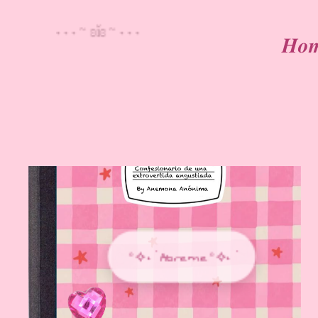
• • • ~ ʚĭɞ ~ • • •
𝑯𝒐
˚⟡˖ ࣪ Abreme˚⟡˖ ࣪